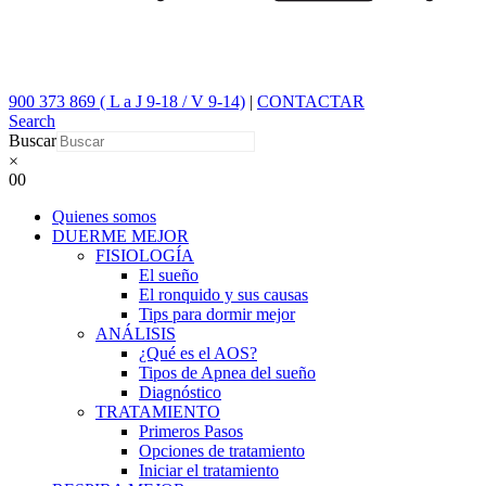
900 373 869 ( L a J 9-18 / V 9-14)
|
CONTACTAR
Search
Buscar
×
0
0
Quienes somos
DUERME MEJOR
FISIOLOGÍA
El sueño
El ronquido y sus causas
Tips para dormir mejor
ANÁLISIS
¿Qué es el AOS?
Tipos de Apnea del sueño
Diagnóstico
TRATAMIENTO
Primeros Pasos
Opciones de tratamiento
Iniciar el tratamiento