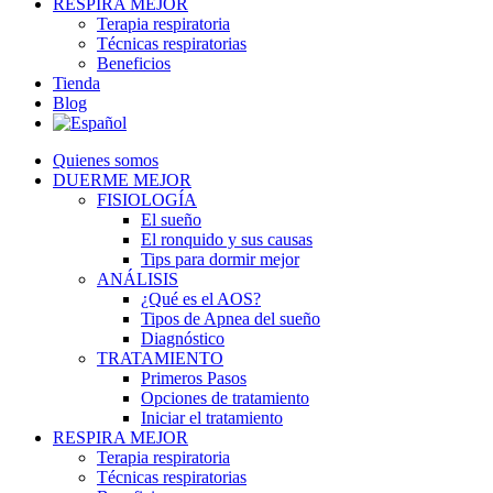
RESPIRA MEJOR
Terapia respiratoria
Técnicas respiratorias
Beneficios
Tienda
Blog
Quienes somos
DUERME MEJOR
FISIOLOGÍA
El sueño
El ronquido y sus causas
Tips para dormir mejor
ANÁLISIS
¿Qué es el AOS?
Tipos de Apnea del sueño
Diagnóstico
TRATAMIENTO
Primeros Pasos
Opciones de tratamiento
Iniciar el tratamiento
RESPIRA MEJOR
Terapia respiratoria
Técnicas respiratorias