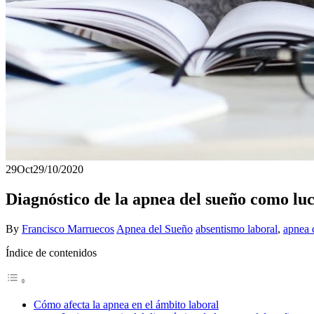
29
Oct
29/10/2020
Diagnóstico de la apnea del sueño como luc
By
Francisco Marruecos
Apnea del Sueño
absentismo laboral
,
apnea 
Índice de contenidos
Cómo afecta la apnea en el ámbito laboral