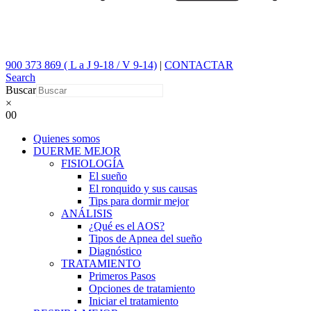
900 373 869 ( L a J 9-18 / V 9-14)
|
CONTACTAR
Search
Buscar
×
0
0
Quienes somos
DUERME MEJOR
FISIOLOGÍA
El sueño
El ronquido y sus causas
Tips para dormir mejor
ANÁLISIS
¿Qué es el AOS?
Tipos de Apnea del sueño
Diagnóstico
TRATAMIENTO
Primeros Pasos
Opciones de tratamiento
Iniciar el tratamiento