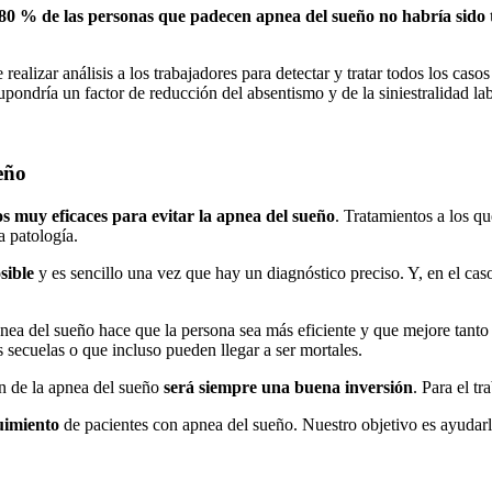
80 % de las personas que padecen apnea del sueño no habría sido 
realizar análisis a los trabajadores para detectar y tratar todos los cas
supondría un factor de reducción del absentismo y de la siniestralidad lab
eño
os muy eficaces para evitar la apnea del sueño
. Tratamientos a los q
 patología.
sible
y es sencillo una vez que hay un diagnóstico preciso. Y, en el caso
apnea del sueño hace que la persona sea más eficiente y que mejore tanto
secuelas o que incluso pueden llegar a ser mortales.
ión de la apnea del sueño
será siempre una buena inversión
. Para el t
uimiento
de pacientes con apnea del sueño. Nuestro objetivo es ayudarles