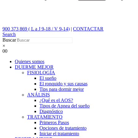
900 373 869 ( L a J 9-18 / V 9-14)
|
CONTACTAR
Search
Buscar
×
0
0
Quienes somos
DUERME MEJOR
FISIOLOGÍA
El sueño
El ronquido y sus causas
Tips para dormir mejor
ANÁLISIS
¿Qué es el AOS?
Tipos de Apnea del sueño
Diagnóstico
TRATAMIENTO
Primeros Pasos
Opciones de tratamiento
Iniciar el tratamiento