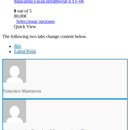
Mascarilla Facial Breathwear ll YF-06
0
out of 5
80,00
€
Seleccionar opciones
Quick View
The following two tabs change content below.
Bio
Latest Posts
Francisco Marruecos