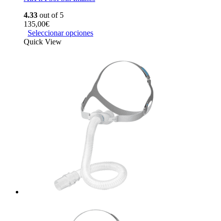
4.33
out of 5
135,00
€
Seleccionar opciones
Quick View