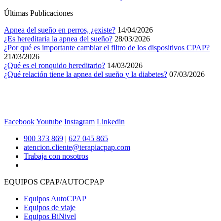
Últimas Publicaciones
Apnea del sueño en perros, ¿existe?
14/04/2026
¿Es hereditaria la apnea del sueño?
28/03/2026
¿Por qué es importante cambiar el filtro de los dispositivos CPAP?
21/03/2026
¿Qué es el ronquido hereditario?
14/03/2026
¿Qué relación tiene la apnea del sueño y la diabetes?
07/03/2026
Facebook
Youtube
Instagram
Linkedin
900 373 869
|
627 045 865
atencion.cliente@terapiacpap.com
Trabaja con nosotros
EQUIPOS CPAP/AUTOCPAP
Equipos AutoCPAP
Equipos de viaje
Equipos BiNivel