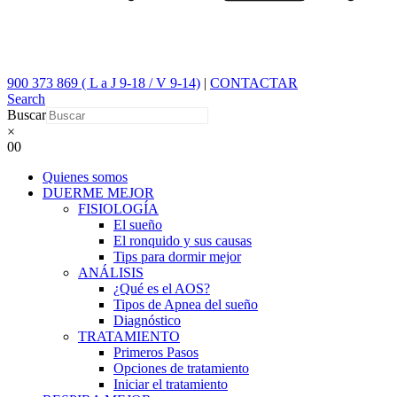
900 373 869 ( L a J 9-18 / V 9-14)
|
CONTACTAR
Search
Buscar
×
0
0
Quienes somos
DUERME MEJOR
FISIOLOGÍA
El sueño
El ronquido y sus causas
Tips para dormir mejor
ANÁLISIS
¿Qué es el AOS?
Tipos de Apnea del sueño
Diagnóstico
TRATAMIENTO
Primeros Pasos
Opciones de tratamiento
Iniciar el tratamiento