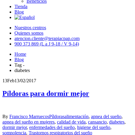
Beneficios
Tienda
Blog
Nuestros centros
Quienes somos
atencion.cliente@terapiacpap.com
900 373 869 (L a J 9-18 / V 9-14)
Home
Blog
Tag -
diabetes
13
Feb
13/02/2017
Píldoras para dormir mejor
By
Francisco Marruecos
Píldoras
alimentación
,
apnea del sueño
,
apnea del sueño en mujeres
,
calidad de vida
,
cansancio
,
diabetes
,
dormir mejor
,
enfermedades del sueño
,
higiene del sueño
,
somnolencia
,
Trastornos respiratorios del sueño