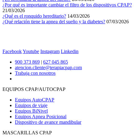
¿Por qué es importante cambiar el filtro de los dispositivos CPAP?
21/03/2026
¿Qué es el ronquido hereditario?
14/03/2026
¿Qué relación tiene la apnea del sueño y la diabetes?
07/03/2026
Facebook
Youtube
Instagram
Linkedin
900 373 869
|
627 045 865
atencion.cliente@terapiacpap.com
Trabaja con nosotros
EQUIPOS CPAP/AUTOCPAP
Equipos AutoCPAP
Equipos de viaje
Equipos BiNivel
Equipos Apnea Posicional
Dispositivo de avance mandibular
MASCARILLAS CPAP