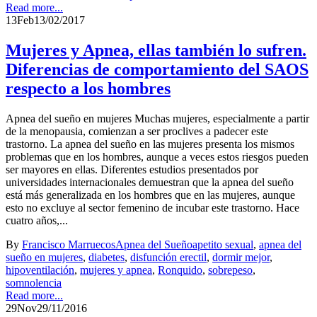
Read more...
13
Feb
13/02/2017
Mujeres y Apnea, ellas también lo sufren.
Diferencias de comportamiento del SAOS
respecto a los hombres
Apnea del sueño en mujeres Muchas mujeres, especialmente a partir
de la menopausia, comienzan a ser proclives a padecer este
trastorno. La apnea del sueño en las mujeres presenta los mismos
problemas que en los hombres, aunque a veces estos riesgos pueden
ser mayores en ellas. Diferentes estudios presentados por
universidades internacionales demuestran que la apnea del sueño
está más generalizada en los hombres que en las mujeres, aunque
esto no excluye al sector femenino de incubar este trastorno. Hace
cuatro años,...
By
Francisco Marruecos
Apnea del Sueño
apetito sexual
,
apnea del
sueño en mujeres
,
diabetes
,
disfunción erectil
,
dormir mejor
,
hipoventilación
,
mujeres y apnea
,
Ronquido
,
sobrepeso
,
somnolencia
Read more...
29
Nov
29/11/2016