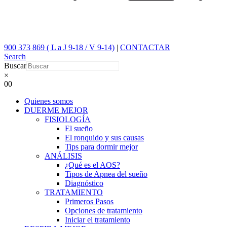
900 373 869 ( L a J 9-18 / V 9-14)
|
CONTACTAR
Search
Buscar
×
0
0
Quienes somos
DUERME MEJOR
FISIOLOGÍA
El sueño
El ronquido y sus causas
Tips para dormir mejor
ANÁLISIS
¿Qué es el AOS?
Tipos de Apnea del sueño
Diagnóstico
TRATAMIENTO
Primeros Pasos
Opciones de tratamiento
Iniciar el tratamiento