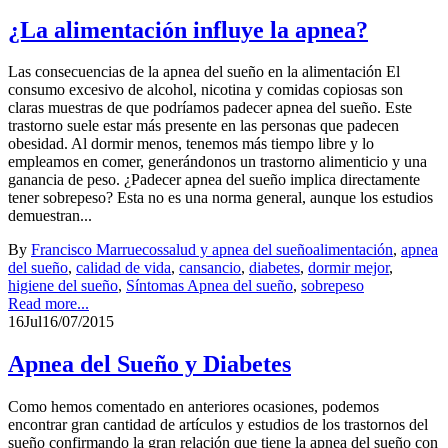
¿La alimentación influye la apnea?
Las consecuencias de la apnea del sueño en la alimentación El
consumo excesivo de alcohol, nicotina y comidas copiosas son
claras muestras de que podríamos padecer apnea del sueño. Este
trastorno suele estar más presente en las personas que padecen
obesidad. Al dormir menos, tenemos más tiempo libre y lo
empleamos en comer, generándonos un trastorno alimenticio y una
ganancia de peso. ¿Padecer apnea del sueño implica directamente
tener sobrepeso? Esta no es una norma general, aunque los estudios
demuestran...
By
Francisco Marruecos
salud y apnea del sueño
alimentación
,
apnea
del sueño
,
calidad de vida
,
cansancio
,
diabetes
,
dormir mejor
,
higiene del sueño
,
Síntomas Apnea del sueño
,
sobrepeso
Read more...
16
Jul
16/07/2015
Apnea del Sueño y Diabetes
Como hemos comentado en anteriores ocasiones, podemos
encontrar gran cantidad de artículos y estudios de los trastornos del
sueño confirmando la gran relación que tiene la apnea del sueño con