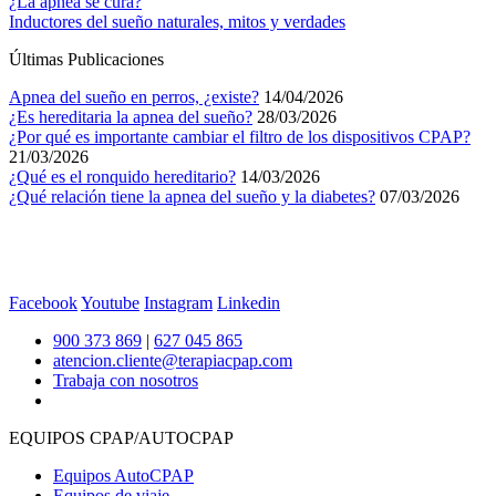
¿La apnea se cura?
Inductores del sueño naturales, mitos y verdades
Últimas Publicaciones
Apnea del sueño en perros, ¿existe?
14/04/2026
¿Es hereditaria la apnea del sueño?
28/03/2026
¿Por qué es importante cambiar el filtro de los dispositivos CPAP?
21/03/2026
¿Qué es el ronquido hereditario?
14/03/2026
¿Qué relación tiene la apnea del sueño y la diabetes?
07/03/2026
Facebook
Youtube
Instagram
Linkedin
900 373 869
|
627 045 865
atencion.cliente@terapiacpap.com
Trabaja con nosotros
EQUIPOS CPAP/AUTOCPAP
Equipos AutoCPAP
Equipos de viaje