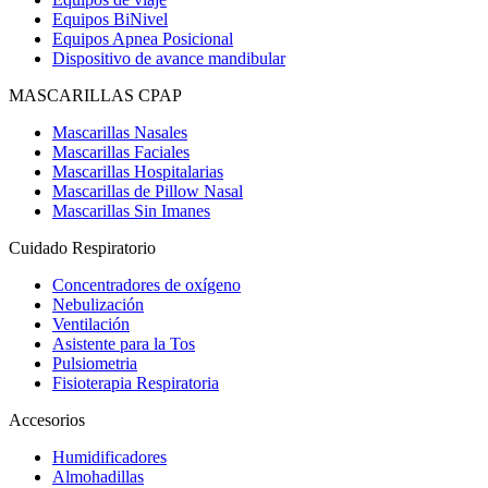
Equipos BiNivel
Equipos Apnea Posicional
Dispositivo de avance mandibular
MASCARILLAS CPAP
Mascarillas Nasales
Mascarillas Faciales
Mascarillas Hospitalarias
Mascarillas de Pillow Nasal
Mascarillas Sin Imanes
Cuidado Respiratorio
Concentradores de oxígeno
Nebulización
Ventilación
Asistente para la Tos
Pulsiometria
Fisioterapia Respiratoria
Accesorios
Humidificadores
Almohadillas