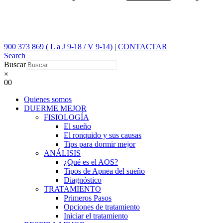
900 373 869 ( L a J 9-18 / V 9-14)
|
CONTACTAR
Search
Buscar
×
0
0
Quienes somos
DUERME MEJOR
FISIOLOGÍA
El sueño
El ronquido y sus causas
Tips para dormir mejor
ANÁLISIS
¿Qué es el AOS?
Tipos de Apnea del sueño
Diagnóstico
TRATAMIENTO
Primeros Pasos
Opciones de tratamiento
Iniciar el tratamiento