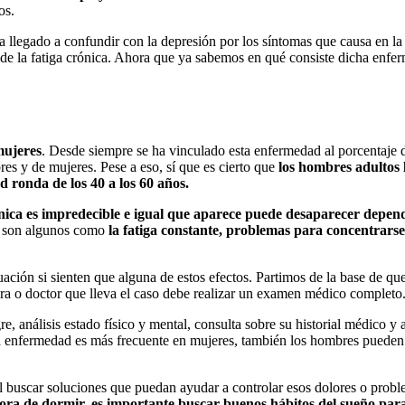
os.
a llegado a confundir con la depresión por los síntomas que causa en la 
 de la fatiga crónica. Ahora que ya sabemos en qué consiste dicha enfe
 mujeres
. Desde siempre se ha vinculado esta enfermedad al porcentaje 
es y de mujeres. Pese a eso, sí que es cierto que
los hombres adultos 
 ronda de los 40 a los 60 años.
ónica es impredecible e igual que aparece puede desaparecer depend
ta son algunos como
la fatiga constante, problemas para concentrarse
n si sienten que alguna de estos efectos. Partimos de la base de que el
tora o doctor que lleva el caso debe realizar un examen médico completo
e, análisis estado físico y mental, consulta sobre su historial médico y
 enfermedad es más frecuente en mujeres, también los hombres pueden su
al buscar soluciones que puedan ayudar a controlar esos dolores o prob
 hora de dormir, es importante buscar buenos hábitos del sueño pa