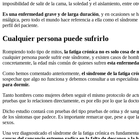
imposibilidad de salir de la cama, la soledad y el aislamiento, entre otr
Es una enfermedad grave y de larga duración
, y en ocasiones se h
miálgica, pero todo el mundo hace referencia a ella como el síndrome
perfil del paciente.
Cualquier persona puede sufrirlo
Rompiendo todo tipo de mitos,
la fatiga crónica no es solo cosa de
cualquier persona puede sufrir este síndrome, y existen casos de hombr
concretamente, la edad más común de quienes sufren
esta enfermedad
Como hemos comentado anteriormente,
el síndrome de la fatiga cr
sospechar que algo no funciona y debemos consultar a un especialis
para dormir.
Tanto hombres como mujeres deben seguir el mismo protocolo de actuació
pruebas que lo relacionen directamente, es por ello por lo que la doc
Dicho estudio contará con pruebas del tipo pruebas de orina y de sangr
de los síntomas que padece. Es importante remarcar que, pese a que la
sexos.
Una vez diagnosticado el síndrome de la fatiga crónica es fundament
causas del cansancio extremo radica en la falta de descanso a la