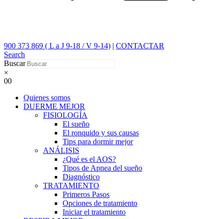
900 373 869 ( L a J 9-18 / V 9-14)
|
CONTACTAR
Search
Buscar
×
0
0
Quienes somos
DUERME MEJOR
FISIOLOGÍA
El sueño
El ronquido y sus causas
Tips para dormir mejor
ANÁLISIS
¿Qué es el AOS?
Tipos de Apnea del sueño
Diagnóstico
TRATAMIENTO
Primeros Pasos
Opciones de tratamiento
Iniciar el tratamiento