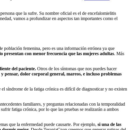
persona que la sufre. Su nombre oficial es el de encefalomielitis
rmedad, vamos a profundizar en aspectos tan importantes como el
de población femenina, pero es una información errónea ya que
lo presentan con menor frecuencia que las mujeres adultas
. Más
iente del paciente.
Otros de los síntomas que nos puedes hacer
 y pensar, dolor corporal general, mareos, e incluso problemas
 síndrome de la fatiga crónica es difícil de diagnosticar y no existen
.
 antecedentes familiares, y preguntas relacionadas con la temporalidad
frir fatiga crónica, por lo que las pruebas se realizarán a ambos
lemas que la enfermedad puede causarte. Por ejemplo,
si una de las
ra dormir mejor.
Desde TerapiaCpap creemos que generar rutinas del