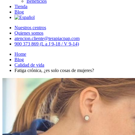
Beneficios
Tienda
Blog
Nuestros centros
Quienes somos
atencion.cliente@terapiacpap.com
900 373 869 (L a J 9-18 / V 9-14)
Home
Blog
Calidad de vida
Fatiga crónica, ¿es solo cosas de mujeres?