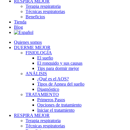
RESPIRA MEJOR
Terapia respiratoria
Técnicas respiratorias
Beneficios
Tienda
Blog
Quienes somos
DUERME MEJOR
FISIOLOGÍA
El sueño
El ronquido y sus causas
Tips para dormir mejor
ANÁLISIS
¿Qué es el AOS?
Tipos de Apnea del sueño
Diagnóstico
TRATAMIENTO
Primeros Pasos
Opciones de tratamiento
Iniciar el tratamiento
RESPIRA MEJOR
Terapia respiratoria
Técnicas respiratorias