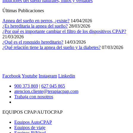
Inductores del sueño naturales, mitos y verdades
Últimas Publicaciones
Apnea del sueño en perros, ¿existe?
14/04/2026
¿Es hereditaria la apnea del sueño?
28/03/2026
¿Por qué es importante cambiar el filtro de los dispositivos CPAP?
21/03/2026
¿Qué es el ronquido hereditario?
14/03/2026
¿Qué relación tiene la apnea del sueño y la diabetes?
07/03/2026
Facebook
Youtube
Instagram
Linkedin
900 373 869
|
627 045 865
atencion.cliente@terapiacpap.com
Trabaja con nosotros
EQUIPOS CPAP/AUTOCPAP
Equipos AutoCPAP
Equipos de viaje
Equipos BiNivel