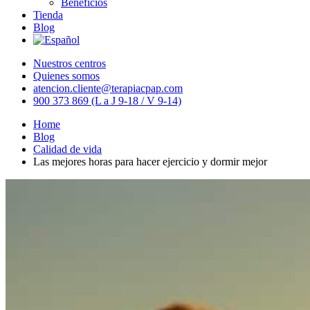
Beneficios
Tienda
Blog
Nuestros centros
Quienes somos
atencion.cliente@terapiacpap.com
900 373 869 (L a J 9-18 / V 9-14)
Home
Blog
Calidad de vida
Las mejores horas para hacer ejercicio y dormir mejor