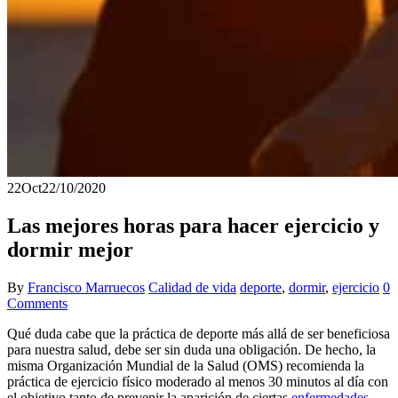
22
Oct
22/10/2020
Las mejores horas para hacer ejercicio y
dormir mejor
By
Francisco Marruecos
Calidad de vida
deporte
,
dormir
,
ejercicio
0
Comments
Qué duda cabe que la práctica de deporte más allá de ser beneficiosa
para nuestra salud, debe ser sin duda una obligación. De hecho, la
misma Organización Mundial de la Salud (OMS) recomienda la
práctica de ejercicio físico moderado al menos 30 minutos al día con
el objetivo tanto de prevenir la aparición de ciertas
enfermedades