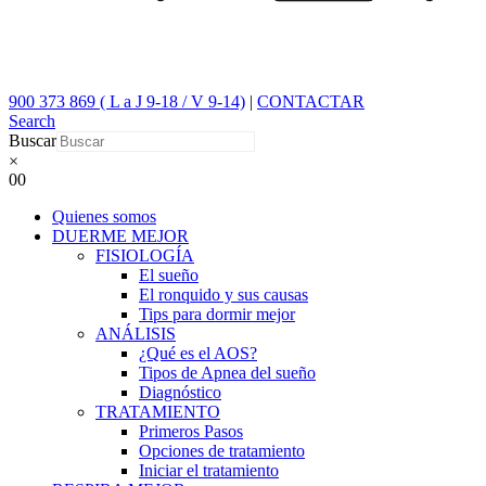
900 373 869 ( L a J 9-18 / V 9-14)
|
CONTACTAR
Search
Buscar
×
0
0
Quienes somos
DUERME MEJOR
FISIOLOGÍA
El sueño
El ronquido y sus causas
Tips para dormir mejor
ANÁLISIS
¿Qué es el AOS?
Tipos de Apnea del sueño
Diagnóstico
TRATAMIENTO
Primeros Pasos
Opciones de tratamiento
Iniciar el tratamiento