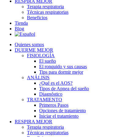
RESPIRA MEJOR
Terapia respiratoria
Técnicas respiratorias
Beneficios
Tienda
Blog
Quienes somos
DUERME MEJOR
FISIOLOGÍA
El sueño
El ronquido y sus causas
Tips para dormir mejor
ANÁLISIS
¿Qué es el AOS?
Tipos de Apnea del sueño
Diagnóstico
TRATAMIENTO
Primeros Pasos
Opciones de tratamiento
Iniciar el tratamiento
RESPIRA MEJOR
Terapia respiratoria
Técnicas respiratorias