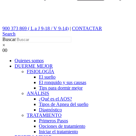
900 373 869 ( L a J 9-18 / V 9-14)
|
CONTACTAR
Search
Buscar
×
0
0
Quienes somos
DUERME MEJOR
FISIOLOGÍA
El sueño
El ronquido y sus causas
Tips para dormir mejor
ANÁLISIS
¿Qué es el AOS?
Tipos de Apnea del sueño
Diagnóstico
TRATAMIENTO
Primeros Pasos
Opciones de tratamiento
Iniciar el tratamiento