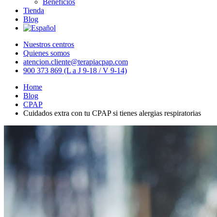
Beneficios
Tienda
Blog
Nuestros centros
Quienes somos
atencion.cliente@terapiacpap.com
900 373 869 (L a J 9-18 / V 9-14)
Home
Blog
CPAP
Cuidados extra con tu CPAP si tienes alergias respiratorias