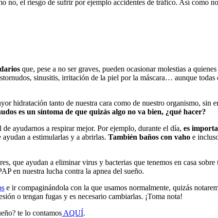
mo no, el riesgo de sufrir por ejemplo accidentes de tráfico. Así como no
ndarios
que, pese a no ser graves, pueden ocasionar molestias a quienes
tornudos, sinusitis, irritación de la piel por la máscara… aunque todas e
mayor hidratación tanto de nuestra cara como de nuestro organismo, sin e
rnudos es un síntoma de que quizás algo no va bien, ¿qué hacer?
l de ayudarnos a respirar mejor. Por ejemplo, durante el día,
es importa
 ayudan a estimularlas y a abrirlas.
También baños con vaho
e inclus
dores, que ayudan a eliminar virus y bacterias que tenemos en casa sobre
PAP en nuestra lucha contra la apnea del sueño.
os
e ir compaginándola con la que usamos normalmente, quizás notaremo
sión o tengan fugas y es necesario cambiarlas. ¡Toma nota!
sueño? te lo contamos
AQUÍ
.