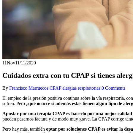
11
Nov
11/11/2020
Cuidados extra con tu CPAP si tienes alerg
By
Francisco Marruecos
CPAP
alergias respiratorias
0 Comments
El empleo de la presión positiva continua sobre la vía respiratoria, c
sufren. Pero ¿
qué ocurre si además éstas tienen algún tipo de alerg
Apostar por una terapia CPAP es hacerlo por una mejor calidad 
pueden pasarnos factura y de modo muy grave. La CPAP corrige tanto la
Pero hay más, también
optar por soluciones CPAP es evitar la desa