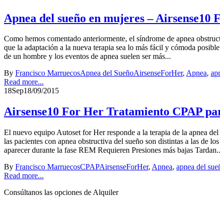
Apnea del sueño en mujeres – Airsense10 
Como hemos comentado anteriormente, el síndrome de apnea obstructiva
que la adaptación a la nueva terapia sea lo más fácil y cómoda posibl
de un hombre y los eventos de apnea suelen ser más...
By
Francisco Marruecos
Apnea del Sueño
AirsenseForHer
,
Apnea
,
ap
Read more...
18
Sep
18/09/2015
Airsense10 For Her Tratamiento CPAP par
El nuevo equipo Autoset for Her responde a la terapia de la apnea del
las pacientes con apnea obstructiva del sueño son distintas a las de l
aparecer durante la fase REM Requieren Presiones más bajas Tardan..
By
Francisco Marruecos
CPAP
AirsenseForHer
,
Apnea
,
apnea del sue
Read more...
Consúltanos las opciones de Alquiler