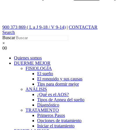
900 373 869 ( L a J 9-18 / V 9-14)
|
CONTACTAR
Search
Buscar
×
0
0
Quienes somos
DUERME MEJOR
FISIOLOGÍA
El sueño
El ronquido y sus causas
Tips para dormir mejor
ANÁLISIS
¿Qué es el AOS?
Tipos de Apnea del sueño
Diagnóstico
TRATAMIENTO
Primeros Pasos
Opciones de tratamiento
Iniciar el tratamiento