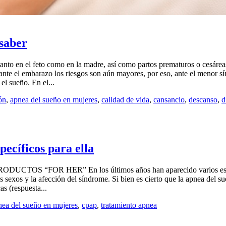
 saber
to en el feto como en la madre, así como partos prematuros o cesáreas
nte el embarazo los riesgos son aún mayores, por eso, ante el menor sínt
el sueño. En el...
ón
,
apnea del sueño en mujeres
,
calidad de vida
,
cansancio
,
descanso
,
d
ecíficos para ella
OR HER” En los últimos años han aparecido varios estudios e
s sexos y la afección del síndrome. Si bien es cierto que la apnea del 
as (respuesta...
nea del sueño en mujeres
,
cpap
,
tratamiento apnea