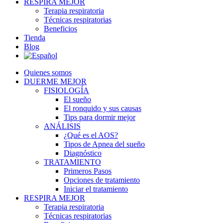
RESPIRA MEJOR
Terapia respiratoria
Técnicas respiratorias
Beneficios
Tienda
Blog
Quienes somos
DUERME MEJOR
FISIOLOGÍA
El sueño
El ronquido y sus causas
Tips para dormir mejor
ANÁLISIS
¿Qué es el AOS?
Tipos de Apnea del sueño
Diagnóstico
TRATAMIENTO
Primeros Pasos
Opciones de tratamiento
Iniciar el tratamiento
RESPIRA MEJOR
Terapia respiratoria
Técnicas respiratorias