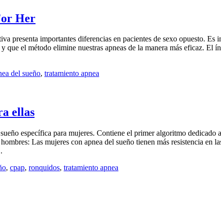
For Her
 presenta importantes diferencias en pacientes de sexo opuesto. Es im
e y que el método elimine nuestras apneas de la manera más eficaz. El í
nea del sueño
,
tratamiento apnea
a ellas
 sueño específica para mujeres. Contiene el primer algoritmo dedicado a
os hombres: Las mujeres con apnea del sueño tienen más resistencia en las
.
ño
,
cpap
,
ronquidos
,
tratamiento apnea