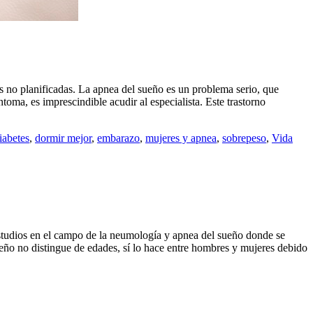
 no planificadas. La apnea del sueño es un problema serio, que
oma, es imprescindible acudir al especialista. Este trastorno
iabetes
,
dormir mejor
,
embarazo
,
mujeres y apnea
,
sobrepeso
,
Vida
n el campo de la neumología y apnea del sueño donde se
sueño no distingue de edades, sí lo hace entre hombres y mujeres debido