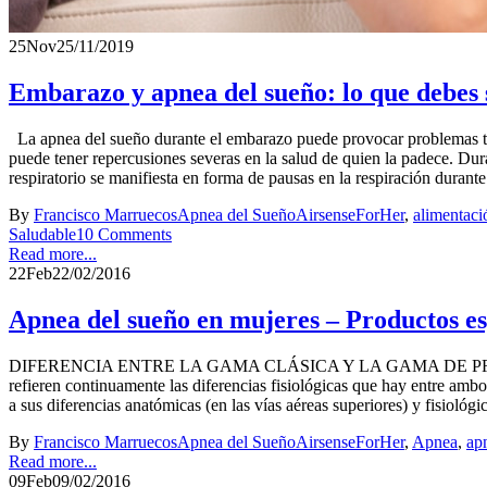
25
Nov
25/11/2019
Embarazo y apnea del sueño: lo que debes
La apnea del sueño durante el embarazo puede provocar problemas tan
puede tener repercusiones severas en la salud de quien la padece. Dura
respiratorio se manifiesta en forma de pausas en la respiración durante 
By
Francisco Marruecos
Apnea del Sueño
AirsenseForHer
,
alimentaci
Saludable
10 Comments
Read more...
22
Feb
22/02/2016
Apnea del sueño en mujeres – Productos esp
DIFERENCIA ENTRE LA GAMA CLÁSICA Y LA GAMA DE PRODUCTOS “F
refieren continuamente las diferencias fisiológicas que hay entre ambo
a sus diferencias anatómicas (en las vías aéreas superiores) y fisiológic
By
Francisco Marruecos
Apnea del Sueño
AirsenseForHer
,
Apnea
,
ap
Read more...
09
Feb
09/02/2016