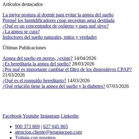
Artículos destacados
La mejor postura al dormir para evitar la apnea del sueño
Porqué los humidificadores cpap necesitan agua destilada
¿Qué es un concentrador de oxígeno y para qué sirve?
¿La apnea se cura?
Inductores del sueño naturales, mitos y verdades
Últimas Publicaciones
Apnea del sueño en perros, ¿existe?
14/04/2026
¿Es hereditaria la apnea del sueño?
28/03/2026
¿Por qué es importante cambiar el filtro de los dispositivos CPAP?
21/03/2026
¿Qué es el ronquido hereditario?
14/03/2026
¿Qué relación tiene la apnea del sueño y la diabetes?
07/03/2026
Facebook
Youtube
Instagram
Linkedin
900 373 869
|
627 045 865
atencion.cliente@terapiacpap.com
Trabaja con nosotros