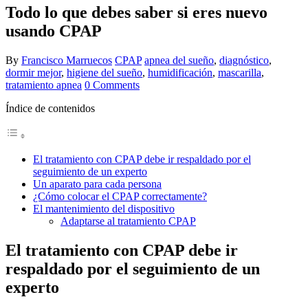
Todo lo que debes saber si eres nuevo
usando CPAP
By
Francisco Marruecos
CPAP
apnea del sueño
,
diagnóstico
,
dormir mejor
,
higiene del sueño
,
humidificación
,
mascarilla
,
tratamiento apnea
0 Comments
Índice de contenidos
El tratamiento con CPAP debe ir respaldado por el
seguimiento de un experto
Un aparato para cada persona
¿Cómo colocar el CPAP correctamente?
El mantenimiento del dispositivo
Adaptarse al tratamiento CPAP
El tratamiento con CPAP debe ir
respaldado por el seguimiento de un
experto