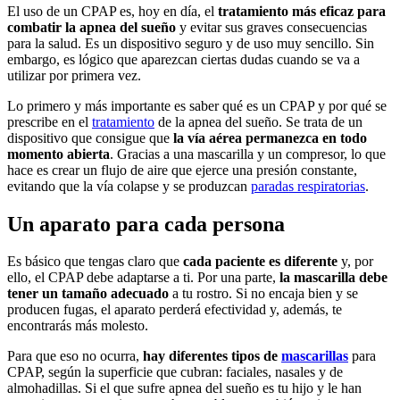
El uso de un CPAP es, hoy en día, el
tratamiento más eficaz para
combatir la apnea del sueño
y evitar sus graves consecuencias
para la salud. Es un dispositivo seguro y de uso muy sencillo. Sin
embargo, es lógico que aparezcan ciertas dudas cuando se va a
utilizar por primera vez.
Lo primero y más importante es saber qué es un CPAP y por qué se
prescribe en el
tratamiento
de la apnea del sueño. Se trata de un
dispositivo que consigue que
la vía aérea permanezca en todo
momento abierta
. Gracias a una mascarilla y un compresor, lo que
hace es crear un flujo de aire que ejerce una presión constante,
evitando que la vía colapse y se produzcan
paradas respiratorias
.
Un aparato para cada persona
Es básico que tengas claro que
cada paciente es diferente
y, por
ello, el CPAP debe adaptarse a ti. Por una parte,
la mascarilla debe
tener un tamaño adecuado
a tu rostro. Si no encaja bien y se
producen fugas, el aparato perderá efectividad y, además, te
encontrarás más molesto.
Para que eso no ocurra,
hay diferentes tipos de
mascarillas
para
CPAP, según la superficie que cubran: faciales, nasales y de
almohadillas. Si el que sufre apnea del sueño es tu hijo y le han