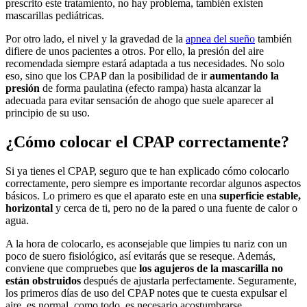
prescrito este tratamiento, no hay problema, también existen
mascarillas pediátricas.
Por otro lado, el nivel y la gravedad de la
apnea del sueño
también
difiere de unos pacientes a otros. Por ello, la presión del aire
recomendada siempre estará adaptada a tus necesidades. No solo
eso, sino que los CPAP dan la posibilidad de ir
aumentando la
presión
de forma paulatina (efecto rampa) hasta alcanzar la
adecuada para evitar sensación de ahogo que suele aparecer al
principio de su uso.
¿Cómo colocar el CPAP correctamente?
Si ya tienes el CPAP, seguro que te han explicado cómo colocarlo
correctamente, pero siempre es importante recordar algunos aspectos
básicos. Lo primero es que el aparato este en una
superficie estable,
horizontal
y cerca de ti, pero no de la pared o una fuente de calor o
agua.
A la hora de colocarlo, es aconsejable que limpies tu nariz con un
poco de suero fisiológico, así evitarás que se reseque. Además,
conviene que compruebes que
los agujeros de la mascarilla no
están obstruidos
después de ajustarla perfectamente. Seguramente,
los primeros días de uso del CPAP notes que te cuesta expulsar el
aire, es normal, como todo, es necesario acostumbrarse.