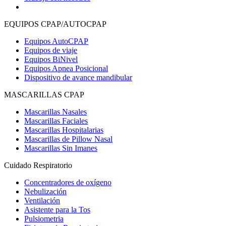
EQUIPOS CPAP/AUTOCPAP
Equipos AutoCPAP
Equipos de viaje
Equipos BiNivel
Equipos Apnea Posicional
Dispositivo de avance mandibular
MASCARILLAS CPAP
Mascarillas Nasales
Mascarillas Faciales
Mascarillas Hospitalarias
Mascarillas de Pillow Nasal
Mascarillas Sin Imanes
Cuidado Respiratorio
Concentradores de oxígeno
Nebulización
Ventilación
Asistente para la Tos
Pulsiometria