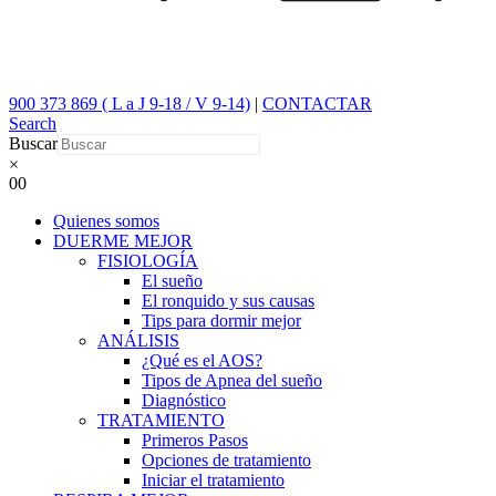
900 373 869 ( L a J 9-18 / V 9-14)
|
CONTACTAR
Search
Buscar
×
0
0
Quienes somos
DUERME MEJOR
FISIOLOGÍA
El sueño
El ronquido y sus causas
Tips para dormir mejor
ANÁLISIS
¿Qué es el AOS?
Tipos de Apnea del sueño
Diagnóstico
TRATAMIENTO
Primeros Pasos
Opciones de tratamiento
Iniciar el tratamiento