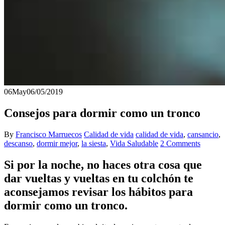
06
May
06/05/2019
Consejos para dormir como un tronco
By
Francisco Marruecos
Calidad de vida
calidad de vida
,
cansancio
,
descanso
,
dormir mejor
,
la siesta
,
Vida Saludable
2 Comments
Si por la noche, no haces otra cosa que
dar vueltas y vueltas en tu colchón te
aconsejamos revisar los
hábitos para
dormir como un tronco
.