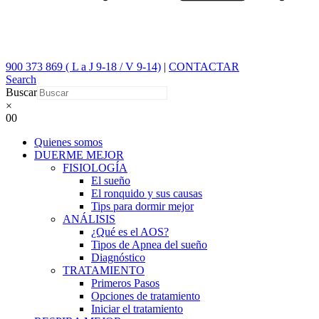
900 373 869 ( L a J 9-18 / V 9-14)
|
CONTACTAR
Search
Buscar
×
0
0
Quienes somos
DUERME MEJOR
FISIOLOGÍA
El sueño
El ronquido y sus causas
Tips para dormir mejor
ANÁLISIS
¿Qué es el AOS?
Tipos de Apnea del sueño
Diagnóstico
TRATAMIENTO
Primeros Pasos
Opciones de tratamiento
Iniciar el tratamiento