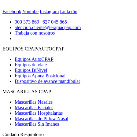
Facebook
Youtube
Instagram
Linkedin
900 373 869
|
627 045 865
atencion.cliente@terapiacpap.com
Trabaja con nosotros
EQUIPOS CPAP/AUTOCPAP
Equipos AutoCPAP
Equipos de viaje
Equipos BiNivel
Equipos Apnea Posicional
Dispositivo de avance mandibular
MASCARILLAS CPAP
Mascarillas Nasales
Mascarillas Faciales
Mascarillas Hospitalarias
Mascarillas de Pillow Nasal
Mascarillas Sin Imanes
Cuidado Respiratorio