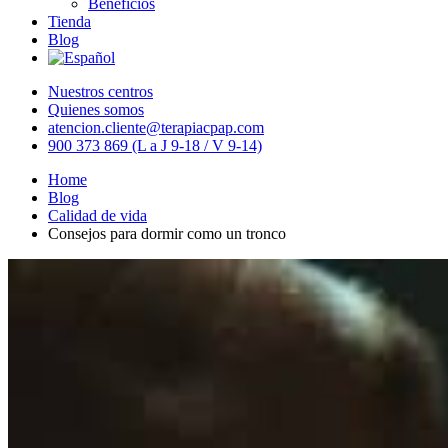
Beneficios
Tienda
Blog
Nuestros centros
Quienes somos
atencion.cliente@terapiacpap.com
900 373 869 (L a J 9-18 / V 9-14)
Home
Blog
Calidad de vida
Consejos para dormir como un tronco