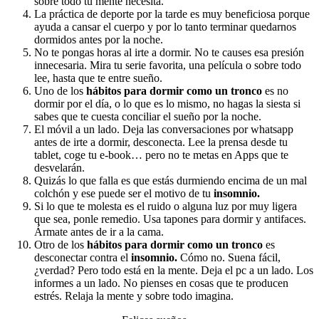
sobre todo tu mente necesita.
La práctica de deporte por la tarde es muy beneficiosa porque
ayuda a cansar el cuerpo y por lo tanto terminar quedarnos
dormidos antes por la noche.
No te pongas horas al irte a dormir. No te causes esa presión
innecesaria. Mira tu serie favorita, una película o sobre todo
lee, hasta que te entre sueño.
Uno de los
hábitos para dormir como un tronco
es no
dormir por el día, o lo que es lo mismo, no hagas la siesta si
sabes que te cuesta conciliar el sueño por la noche.
El móvil a un lado. Deja las conversaciones por whatsapp
antes de irte a dormir, desconecta. Lee la prensa desde tu
tablet, coge tu e-book… pero no te metas en Apps que te
desvelarán.
Quizás lo que falla es que estás durmiendo encima de un mal
colchón y ese puede ser el motivo de tu
insomnio.
Si lo que te molesta es el ruido o alguna luz por muy ligera
que sea, ponle remedio. Usa tapones para dormir y antifaces.
Ármate antes de ir a la cama.
Otro de los
hábitos para dormir como un tronco
es
desconectar contra el
insomnio.
Cómo no. Suena fácil,
¿verdad? Pero todo está en la mente. Deja el pc a un lado. Los
informes a un lado. No pienses en cosas que te producen
estrés. Relaja la mente y sobre todo imagina.