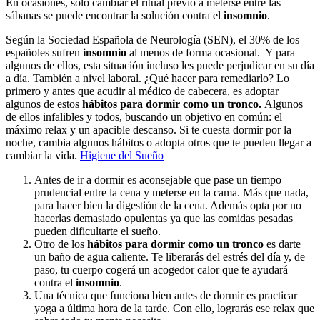
En ocasiones, solo cambiar el ritual previo a meterse entre las
sábanas se puede encontrar la solución contra el
insomnio
.
Según la Sociedad Española de Neurología (SEN), el 30% de los
españoles sufren
insomnio
al menos de forma ocasional. Y para
algunos de ellos, esta situación incluso les puede perjudicar en su día
a día. También a nivel laboral. ¿Qué hacer para remediarlo? Lo
primero y antes que acudir al médico de cabecera, es adoptar
algunos de estos
hábitos para dormir como un tronco.
Algunos
de ellos infalibles y todos, buscando un objetivo en común: el
máximo relax y un apacible descanso. Si te cuesta dormir por la
noche, cambia algunos hábitos o adopta otros que te pueden llegar a
cambiar la vida.
Higiene del Sueño
Antes de ir a dormir es aconsejable que pase un tiempo
prudencial entre la cena y meterse en la cama. Más que nada,
para hacer bien la digestión de la cena. Además opta por no
hacerlas demasiado opulentas ya que las comidas pesadas
pueden dificultarte el sueño.
Otro de los
hábitos para dormir como un tronco
es darte
un baño de agua caliente. Te liberarás del estrés del día y, de
paso, tu cuerpo cogerá un acogedor calor que te ayudará
contra el
insomnio
.
Una técnica que funciona bien antes de dormir es practicar
yoga a última hora de la tarde. Con ello, lograrás ese relax que