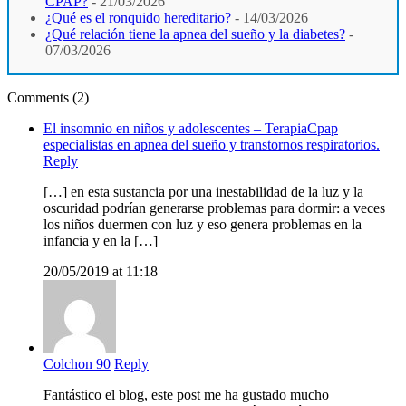
CPAP?
- 21/03/2026
¿Qué es el ronquido hereditario?
- 14/03/2026
¿Qué relación tiene la apnea del sueño y la diabetes?
-
07/03/2026
Comments (2)
El insomnio en niños y adolescentes – TerapiaCpap
especialistas en apnea del sueño y transtornos respiratorios.
Reply
[…] en esta sustancia por una inestabilidad de la luz y la
oscuridad podrían generarse problemas para dormir: a veces
los niños duermen con luz y eso genera problemas en la
infancia y en la […]
20/05/2019 at 11:18
Colchon 90
Reply
Fantástico el blog, este post me ha gustado mucho