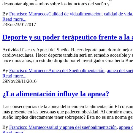
desmontar algunos mitos sobre los inductores del sueño y...
By
Francisco Marruecos
Calidad de vida
alimentación
,
calidad de vida
Read more...
23
Ene
23/01/2017
Deporte y su poder terápeutico frente a l
Actividad física y Apnea del Sueño. Hacer deporte para dormir mejor P
cardiovasculares. Hacer deporte también será un remedio accesible y 
hace unos años, un estudio dirigido por el investigador Gualberto Buel
By
Francisco Marruecos
Apnea del Sueño
alimentación
,
apnea del sue
Read more...
29
Nov
29/11/2016
¿La alimentación influye la apnea?
Las consecuencias de la apnea del sueño en la alimentación El consum
más presente en las personas que padecen obesidad. Al dormir menos,
sueño implica directamente tener sobrepeso? Esta no es una norma gen
By
Francisco Marruecos
salud y apnea del sueño
alimentación
,
apnea 
Read more...