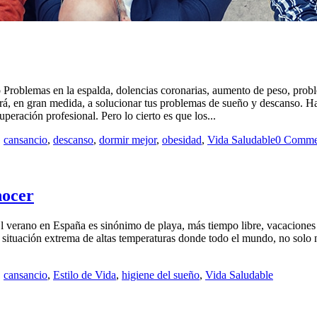
Problemas en la espalda, dolencias coronarias, aumento de peso, pro
ará, en gran medida, a solucionar tus problemas de sueño y descanso. Ha
peración profesional. Pero lo cierto es que los...
,
cansancio
,
descanso
,
dormir mejor
,
obesidad
,
Vida Saludable
0 Comme
nocer
 El verano en España es sinónimo de playa, más tiempo libre, vacacione
na situación extrema de altas temperaturas donde todo el mundo, no solo
,
cansancio
,
Estilo de Vida
,
higiene del sueño
,
Vida Saludable