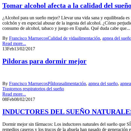
Tomar alcohol afecta a la calidad del sueñ
¿Alcohol para un sueño mejor? Llevar una vida sana y equilibrada es f
colchón y en especial abusar de la ingesta del alcohol. ¿Cómo perju
consumo de alcohol, tabaco y juego en España. Qué duda cabe que...
By
Francisco Marruecos
Calidad de vida
alimentación
,
apnea del sueñ
Read more...
13
Feb
13/02/2017
Píldoras para dormir mejor
By
Francisco Marruecos
Píldoras
alimentación
,
apnea del sueño
,
apnea
Trastornos respiratorios del sueño
Read more...
08
Feb
08/02/2017
INDUCTORES DEL SUEÑO NATURALES
Dormir mejor sin fármacos: Los inductores naturales del sueño que SÍ 
remedios caseros y los trucos de la abuela han pasado de generación e