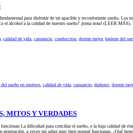
o
undamental para disfrutar de un apacible y reconfortante sueño. Los ma
dica el alcohol a la calidad de nuestro sueño? ¡toma nota! (LEER MÁS)
o
,
calidad de vida
,
cansancio
,
conduccion
,
dormir mejor
,
higiene del su
 del sueño en mujeres
,
calidad de vida
,
cansancio
,
diabetes
,
dormir mej
, MITOS Y VERDADES
funcionan La dificultad para conciliar el sueño, o la baja calidad de 
n generación, a veces sin saber muy bien porqué funcionan. ¿Qué tiene 