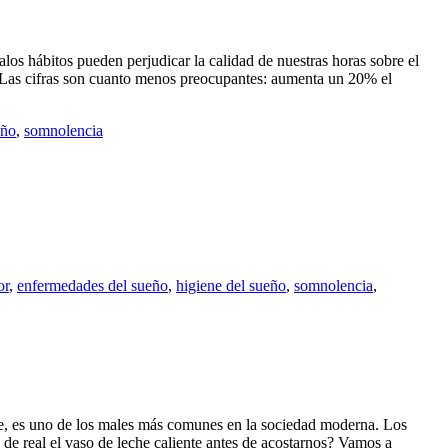
los hábitos pueden perjudicar la calidad de nuestras horas sobre el
. Las cifras son cuanto menos preocupantes: aumenta un 20% el
eño
,
somnolencia
or
,
enfermedades del sueño
,
higiene del sueño
,
somnolencia
,
éste, es uno de los males más comunes en la sociedad moderna. Los
de real el vaso de leche caliente antes de acostarnos? Vamos a