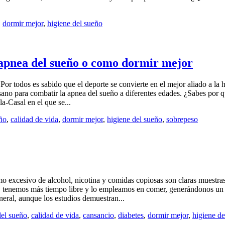
,
dormir mejor
,
higiene del sueño
a apnea del sueño o como dormir mejor
or todos es sabido que el deporte se convierte en el mejor aliado a la 
sano para combatir la apnea del sueño a diferentes edades. ¿Sabes por 
a-Casal en el que se...
ño
,
calidad de vida
,
dormir mejor
,
higiene del sueño
,
sobrepeso
o excesivo de alcohol, nicotina y comidas copiosas son claras muestras
 tenemos más tiempo libre y lo empleamos en comer, generándonos un t
eral, aunque los estudios demuestran...
del sueño
,
calidad de vida
,
cansancio
,
diabetes
,
dormir mejor
,
higiene de