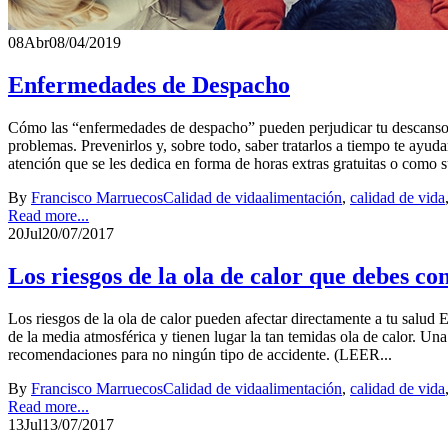
08
Abr
08/04/2019
Enfermedades de Despacho
Cómo las “enfermedades de despacho” pueden perjudicar tu descanso 
problemas. Prevenirlos y, sobre todo, saber tratarlos a tiempo te ayud
atención que se les dedica en forma de horas extras gratuitas o como su
By
Francisco Marruecos
Calidad de vida
alimentación
,
calidad de vida
Read more...
20
Jul
20/07/2017
Los riesgos de la ola de calor que debes co
Los riesgos de la ola de calor pueden afectar directamente a tu salud
de la media atmosférica y tienen lugar la tan temidas ola de calor. U
recomendaciones para no ningún tipo de accidente. (LEER...
By
Francisco Marruecos
Calidad de vida
alimentación
,
calidad de vida
Read more...
13
Jul
13/07/2017