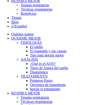
RESPIRA MEJOR
Terapia respiratoria
Técnicas respiratorias
Beneficios
Tienda
Blog
Quienes somos
DUERME MEJOR
FISIOLOGÍA
El sueño
El ronquido y sus causas
Tips para dormir mejor
ANÁLISIS
¿Qué es el AOS?
Tipos de Apnea del sueño
Diagnóstico
TRATAMIENTO
Primeros Pasos
Opciones de tratamiento
Iniciar el tratamiento
RESPIRA MEJOR
Terapia respiratoria
Técnicas respiratorias