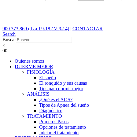
900 373 869 ( L a J 9-18 / V 9-14)
|
CONTACTAR
Search
Buscar
×
0
0
Quienes somos
DUERME MEJOR
FISIOLOGÍA
El sueño
El ronquido y sus causas
Tips para dormir mejor
ANÁLISIS
¿Qué es el AOS?
Tipos de Apnea del sueño
Diagnóstico
TRATAMIENTO
Primeros Pasos
Opciones de tratamiento
Iniciar el tratamiento