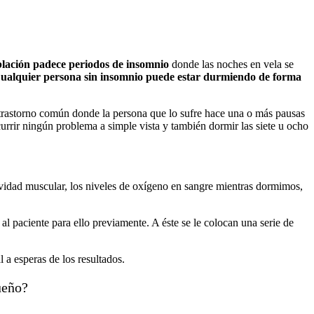
blación padece periodos de insomnio
donde las noches en vela se
ualquier persona sin insomnio puede estar durmiendo de forma
 trastorno común donde la persona que lo sufre hace una o más pausas
currir ningún problema a simple vista y también dormir las siete u ocho
actividad muscular, los niveles de oxígeno en sangre mientras dormimos,
 al paciente para ello previamente. A éste se le colocan una serie de
 a esperas de los resultados.
ueño?