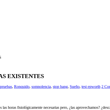
S
AS EXISTENTES
pruebas
,
Ronquido
,
somnolencia
,
stop bang
,
Sueño
,
test epworth
2 Co
mos las horas fisiológicamente necesarias pero, ¿las aprovechamos? ¿de