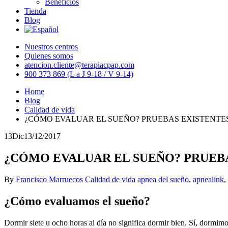
Beneficios
Tienda
Blog
Nuestros centros
Quienes somos
atencion.cliente@terapiacpap.com
900 373 869 (L a J 9-18 / V 9-14)
Home
Blog
Calidad de vida
¿CÓMO EVALUAR EL SUEÑO? PRUEBAS EXISTENTE
13
Dic
13/12/2017
¿CÓMO EVALUAR EL SUEÑO? PRUEB
By
Francisco Marruecos
Calidad de vida
apnea del sueño
,
apnealink
,
¿Cómo evaluamos el sueño?
Dormir siete u ocho horas al día no significa dormir bien. Sí, dormi