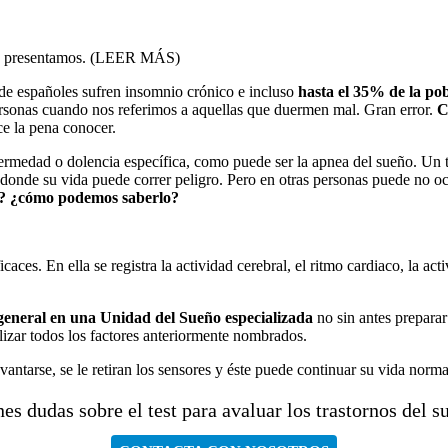
las presentamos. (LEER MÁS)
e españoles sufren insomnio crónico e incluso
hasta el 35% de la po
ersonas cuando nos referimos a aquellas que duermen mal. Gran error.
C
ce la pena conocer.
nfermedad o dolencia específica, como puede ser la apnea del sueño. Un
 y donde su vida puede correr peligro. Pero en otras personas puede no o
? ¿
cómo
podemos saberlo?
icaces. En ella se registra la actividad cerebral, el ritmo cardiaco, la 
general en una Unidad del Sueño especializada
no sin antes preparar
alizar todos los factores anteriormente nombrados.
antarse, se le retiran los sensores y éste puede continuar su vida normal
es dudas sobre el test para avaluar los trastornos del s