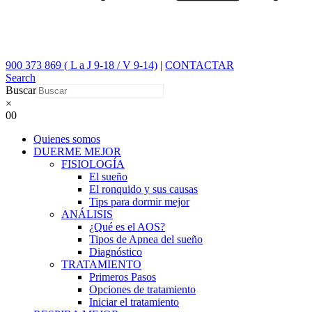
900 373 869 ( L a J 9-18 / V 9-14)
|
CONTACTAR
Search
Buscar
×
0
0
Quienes somos
DUERME MEJOR
FISIOLOGÍA
El sueño
El ronquido y sus causas
Tips para dormir mejor
ANÁLISIS
¿Qué es el AOS?
Tipos de Apnea del sueño
Diagnóstico
TRATAMIENTO
Primeros Pasos
Opciones de tratamiento
Iniciar el tratamiento