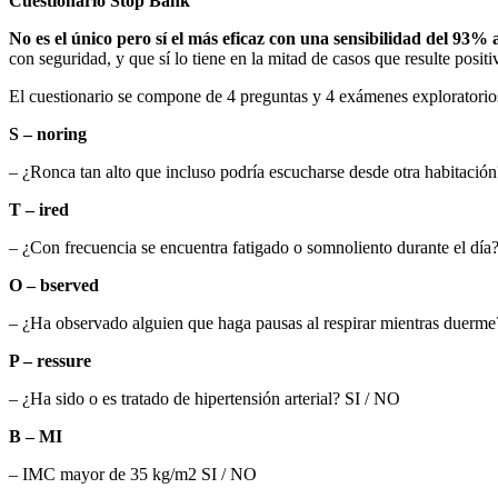
Cuestionario
Stop Bank
No es el único pero sí el más eficaz con una sensibilidad del 93%
con seguridad, y que sí lo tiene en la mitad de casos que resulte posi
El cuestionario se compone de 4 preguntas y 4 exámenes explorato
S –
noring
– ¿Ronca tan alto que incluso podría escucharse desde otra habitació
T –
ired
– ¿Con frecuencia se encuentra fatigado o somnoliento durante el día
O –
bserved
– ¿Ha observado alguien que haga pausas al respirar mientras duerme
P –
ressure
– ¿Ha sido o es tratado de hipertensión arterial? SI / NO
B –
MI
– IMC mayor de 35 kg/m2 SI / NO