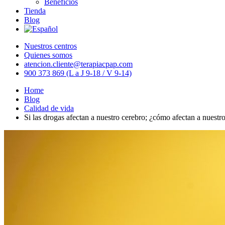
Beneficios
Tienda
Blog
Nuestros centros
Quienes somos
atencion.cliente@terapiacpap.com
900 373 869 (L a J 9-18 / V 9-14)
Home
Blog
Calidad de vida
Si las drogas afectan a nuestro cerebro; ¿cómo afectan a nuestr