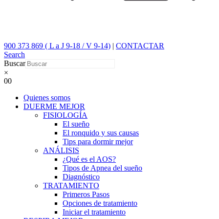
900 373 869 ( L a J 9-18 / V 9-14)
|
CONTACTAR
Search
Buscar
×
0
0
Quienes somos
DUERME MEJOR
FISIOLOGÍA
El sueño
El ronquido y sus causas
Tips para dormir mejor
ANÁLISIS
¿Qué es el AOS?
Tipos de Apnea del sueño
Diagnóstico
TRATAMIENTO
Primeros Pasos
Opciones de tratamiento
Iniciar el tratamiento