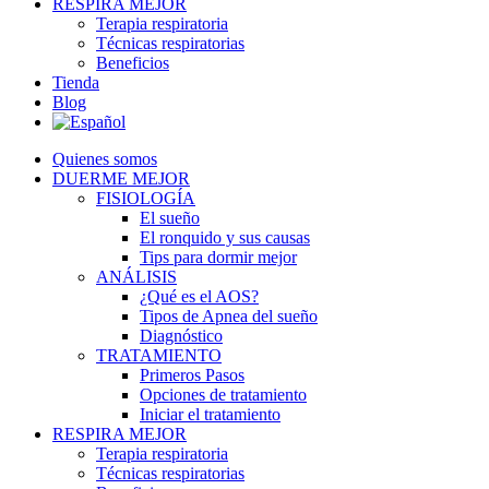
RESPIRA MEJOR
Terapia respiratoria
Técnicas respiratorias
Beneficios
Tienda
Blog
Quienes somos
DUERME MEJOR
FISIOLOGÍA
El sueño
El ronquido y sus causas
Tips para dormir mejor
ANÁLISIS
¿Qué es el AOS?
Tipos de Apnea del sueño
Diagnóstico
TRATAMIENTO
Primeros Pasos
Opciones de tratamiento
Iniciar el tratamiento
RESPIRA MEJOR
Terapia respiratoria
Técnicas respiratorias