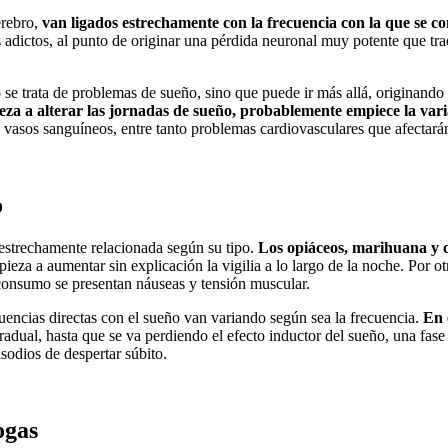
erebro,
van ligados estrechamente con la frecuencia con la que se 
os adictos, al punto de originar una pérdida neuronal muy potente que t
 se trata de problemas de sueño, sino que puede ir más allá, originando 
za a alterar las jornadas de sueño, probablemente empiece la vari
 vasos sanguíneos, entre tanto problemas cardiovasculares que afectarán
o
 estrechamente relacionada según su tipo.
Los opiáceos, marihuana y 
za a aumentar sin explicación la vigilia a lo largo de la noche. Por ot
l consumo se presentan náuseas y tensión muscular.
encias directas con el sueño van variando según sea la frecuencia.
En 
adual, hasta que se va perdiendo el efecto inductor del sueño, una fase
sodios de despertar súbito.
ogas