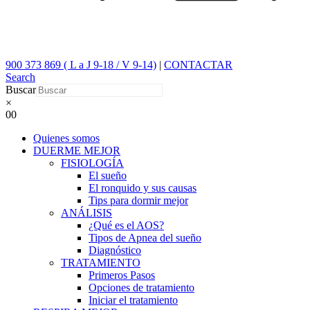
900 373 869 ( L a J 9-18 / V 9-14)
|
CONTACTAR
Search
Buscar
×
0
0
Quienes somos
DUERME MEJOR
FISIOLOGÍA
El sueño
El ronquido y sus causas
Tips para dormir mejor
ANÁLISIS
¿Qué es el AOS?
Tipos de Apnea del sueño
Diagnóstico
TRATAMIENTO
Primeros Pasos
Opciones de tratamiento
Iniciar el tratamiento