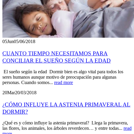
05
Jun
05/06/2018
CUANTO TIEMPO NECESITAMOS PARA
CONCILIAR EL SUEÑO SEGÚN LA EDAD
El sueño según la edad Dormir bien es algo vital para todos los
seres humanos aunque motivo de preocupación para algunas
personas. Cuando somos...
read more
20
Mar
20/03/2018
¿CÓMO INFLUYE LA ASTENIA PRIMAVERAL AL
DORMIR?
¿Qué es y cómo influye la astenia primaveral? Llega la primavera,
las flores, los animales, los árboles reverdecen… y entre todas...
read
more