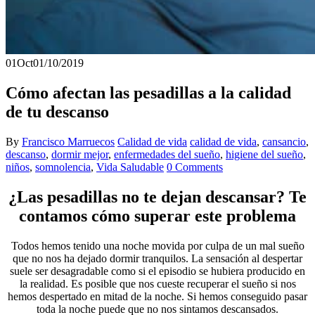
01
Oct
01/10/2019
Cómo afectan las pesadillas a la calidad
de tu descanso
By
Francisco Marruecos
Calidad de vida
calidad de vida
,
cansancio
,
descanso
,
dormir mejor
,
enfermedades del sueño
,
higiene del sueño
,
niños
,
somnolencia
,
Vida Saludable
0 Comments
¿Las pesadillas no te dejan descansar? Te
contamos cómo superar este problema
Todos hemos tenido una noche movida por culpa de un mal sueño
que no nos ha dejado dormir tranquilos. La sensación al despertar
suele ser desagradable como si el episodio se hubiera producido en
la realidad. Es posible que nos cueste recuperar el sueño si nos
hemos despertado en mitad de la noche. Si hemos conseguido pasar
toda la noche puede que no nos sintamos descansados.