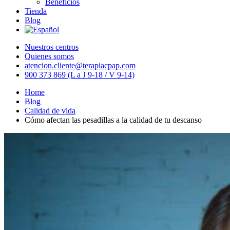
Beneficios
Tienda
Blog
Nuestros centros
Quienes somos
atencion.cliente@terapiacpap.com
900 373 869 (L a J 9-18 / V 9-14)
Home
Blog
Calidad de vida
Cómo afectan las pesadillas a la calidad de tu descanso