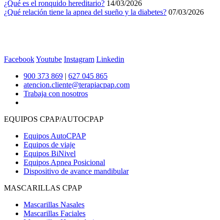
¿Qué es el ronquido hereditario?
14/03/2026
¿Qué relación tiene la apnea del sueño y la diabetes?
07/03/2026
Facebook
Youtube
Instagram
Linkedin
900 373 869
|
627 045 865
atencion.cliente@terapiacpap.com
Trabaja con nosotros
EQUIPOS CPAP/AUTOCPAP
Equipos AutoCPAP
Equipos de viaje
Equipos BiNivel
Equipos Apnea Posicional
Dispositivo de avance mandibular
MASCARILLAS CPAP
Mascarillas Nasales
Mascarillas Faciales