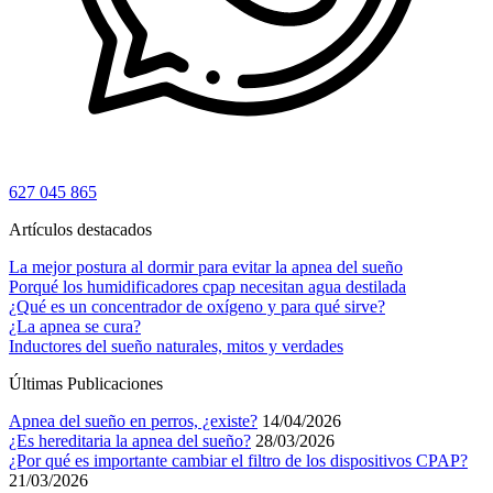
627 045 865
Artículos destacados
La mejor postura al dormir para evitar la apnea del sueño
Porqué los humidificadores cpap necesitan agua destilada
¿Qué es un concentrador de oxígeno y para qué sirve?
¿La apnea se cura?
Inductores del sueño naturales, mitos y verdades
Últimas Publicaciones
Apnea del sueño en perros, ¿existe?
14/04/2026
¿Es hereditaria la apnea del sueño?
28/03/2026
¿Por qué es importante cambiar el filtro de los dispositivos CPAP?
21/03/2026