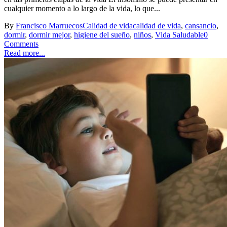
cualquier momento a lo largo de la vida, lo que...
By
Francisco Marruecos
Calidad de vida
calidad de vida
,
cansancio
,
dormir
,
dormir mejor
,
higiene del sueño
,
niños
,
Vida Saludable
0
Comments
Read more...