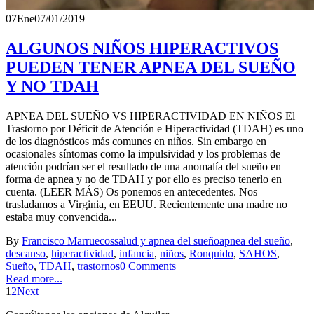
07
Ene
07/01/2019
ALGUNOS NIÑOS HIPERACTIVOS
PUEDEN TENER APNEA DEL SUEÑO
Y NO TDAH
APNEA DEL SUEÑO VS HIPERACTIVIDAD EN NIÑOS El
Trastorno por Déficit de Atención e Hiperactividad (TDAH) es uno
de los diagnósticos más comunes en niños. Sin embargo en
ocasionales síntomas como la impulsividad y los problemas de
atención podrían ser el resultado de una anomalía del sueño en
forma de apnea y no de TDAH y por ello es preciso tenerlo en
cuenta. (LEER MÁS) Os ponemos en antecedentes. Nos
trasladamos a Virginia, en EEUU. Recientemente una madre no
estaba muy convencida...
By
Francisco Marruecos
salud y apnea del sueño
apnea del sueño
,
descanso
,
hiperactividad
,
infancia
,
niños
,
Ronquido
,
SAHOS
,
Sueño
,
TDAH
,
trastornos
0 Comments
Read more...
1
2
Next