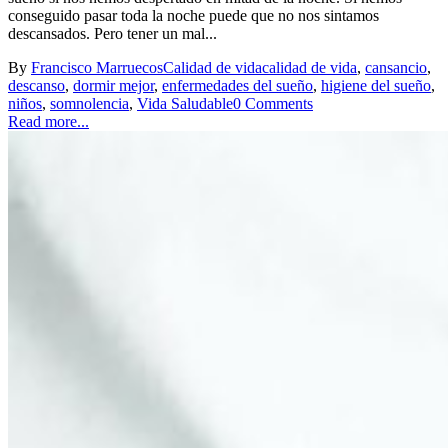
conseguido pasar toda la noche puede que no nos sintamos
descansados. Pero tener un mal...
By
Francisco Marruecos
Calidad de vida
calidad de vida
,
cansancio
,
descanso
,
dormir mejor
,
enfermedades del sueño
,
higiene del sueño
,
niños
,
somnolencia
,
Vida Saludable
0 Comments
Read more...