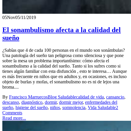
05
Nov
05/11/2019
El sonambulismo afecta a la calidad del
sueño
¿Sabías que 4 de cada 100 personas en el mundo son sonámbulas?
Una patología del sueño tan peligrosa como silenciosa y que pone
sobre la mesa un problema importantísimo: cómo afecta el
sonambulismo a la calidad del sueño. Tanto si los sufres como si
tienes algún familiar con esta disfunción , esto te interesa… Aunque
es más frecuente en niños que en adultos y, en ocasiones, es incluso
objeto de burlas y mofas, el sonambulismo no es ni de lejos una
broma....
By
Francisco Marruecos
Blog Saludable
calidad de vida
,
cansancio
,
descanso
,
diagnóstico
,
dormir
,
dormir mejor
,
enfermedades del
sueño
,
higiene del sueño
,
niños
,
somnolencia
,
Vida Saludable
2
Comments
Read more...