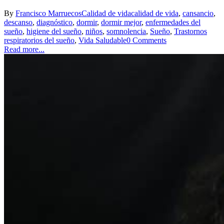
By
Francisco Marruecos
Calidad de vida
calidad de vida
,
cansancio
,
descanso
,
diagnóstico
,
dormir
,
dormir mejor
,
enfermedades del
sueño
,
higiene del sueño
,
niños
,
somnolencia
,
Sueño
,
Trastornos
respiratorios del sueño
,
Vida Saludable
0 Comments
Read more...