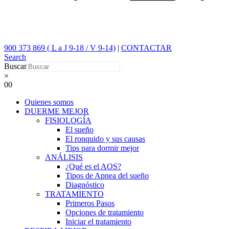
900 373 869 ( L a J 9-18 / V 9-14)
|
CONTACTAR
Search
Buscar
×
0
0
Quienes somos
DUERME MEJOR
FISIOLOGÍA
El sueño
El ronquido y sus causas
Tips para dormir mejor
ANÁLISIS
¿Qué es el AOS?
Tipos de Apnea del sueño
Diagnóstico
TRATAMIENTO
Primeros Pasos
Opciones de tratamiento
Iniciar el tratamiento