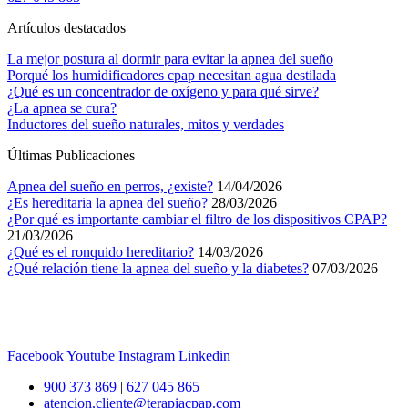
Artículos destacados
La mejor postura al dormir para evitar la apnea del sueño
Porqué los humidificadores cpap necesitan agua destilada
¿Qué es un concentrador de oxígeno y para qué sirve?
¿La apnea se cura?
Inductores del sueño naturales, mitos y verdades
Últimas Publicaciones
Apnea del sueño en perros, ¿existe?
14/04/2026
¿Es hereditaria la apnea del sueño?
28/03/2026
¿Por qué es importante cambiar el filtro de los dispositivos CPAP?
21/03/2026
¿Qué es el ronquido hereditario?
14/03/2026
¿Qué relación tiene la apnea del sueño y la diabetes?
07/03/2026
Facebook
Youtube
Instagram
Linkedin
900 373 869
|
627 045 865
atencion.cliente@terapiacpap.com