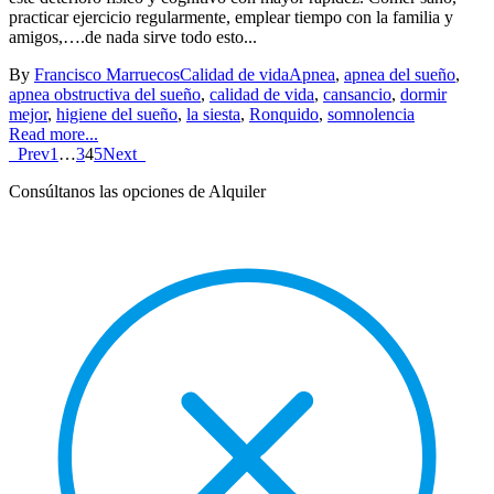
practicar ejercicio regularmente, emplear tiempo con la familia y
amigos,….de nada sirve todo esto...
By
Francisco Marruecos
Calidad de vida
Apnea
,
apnea del sueño
,
apnea obstructiva del sueño
,
calidad de vida
,
cansancio
,
dormir
mejor
,
higiene del sueño
,
la siesta
,
Ronquido
,
somnolencia
Read more...
Prev
1
…
3
4
5
Next
Consúltanos las opciones de Alquiler