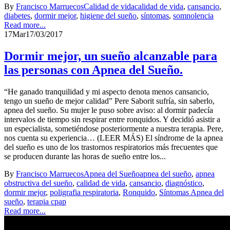
By
Francisco Marruecos
Calidad de vida
calidad de vida
,
cansancio
,
diabetes
,
dormir mejor
,
higiene del sueño
,
síntomas
,
somnolencia
Read more...
17
Mar
17/03/2017
Dormir mejor, un sueño alcanzable para
las personas con Apnea del Sueño.
“He ganado tranquilidad y mi aspecto denota menos cansancio,
tengo un sueño de mejor calidad” Pere Saborit sufría, sin saberlo,
apnea del sueño. Su mujer le puso sobre aviso: al dormir padecía
intervalos de tiempo sin respirar entre ronquidos. Y decidió asistir a
un especialista, sometiéndose posteriormente a nuestra terapia. Pere,
nos cuenta su experiencia… (LEER MÁS) El síndrome de la apnea
del sueño es uno de los trastornos respiratorios más frecuentes que
se producen durante las horas de sueño entre los...
By
Francisco Marruecos
Apnea del Sueño
apnea del sueño
,
apnea
obstructiva del sueño
,
calidad de vida
,
cansancio
,
diagnóstico
,
dormir mejor
,
poligrafia respiratoria
,
Ronquido
,
Síntomas Apnea del
sueño
,
terapia cpap
Read more...