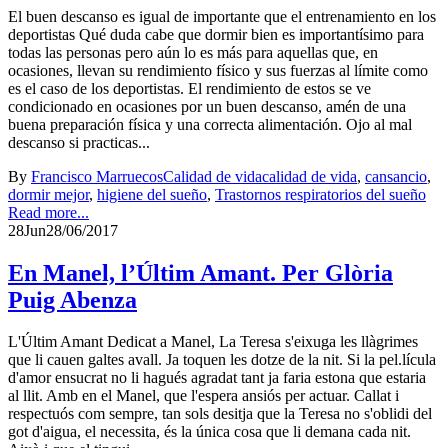
El buen descanso es igual de importante que el entrenamiento en los
deportistas Qué duda cabe que dormir bien es importantísimo para
todas las personas pero aún lo es más para aquellas que, en
ocasiones, llevan su rendimiento físico y sus fuerzas al límite como
es el caso de los deportistas. El rendimiento de estos se ve
condicionado en ocasiones por un buen descanso, amén de una
buena preparación física y una correcta alimentación. Ojo al mal
descanso si practicas...
By
Francisco Marruecos
Calidad de vida
calidad de vida
,
cansancio
,
dormir mejor
,
higiene del sueño
,
Trastornos respiratorios del sueño
Read more...
28
Jun
28/06/2017
En Manel, l’Últim Amant. Per Glòria
Puig Abenza
L'Últim Amant Dedicat a Manel, La Teresa s'eixuga les llàgrimes
que li cauen galtes avall. Ja toquen les dotze de la nit. Si la pel.lícula
d'amor ensucrat no li hagués agradat tant ja faria estona que estaria
al llit. Amb en el Manel, que l'espera ansiós per actuar. Callat i
respectuós com sempre, tan sols desitja que la Teresa no s'oblidi del
got d'aigua, el necessita, és la única cosa que li demana cada nit.