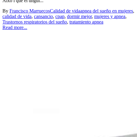
Això i que el tingui...
By
Francisco Marruecos
Calidad de vida
apnea del sueño en mujeres
,
calidad de vida
,
cansancio
,
cpap
,
dormir mejor
,
mujeres y apnea
,
Trastornos respiratorios del sueño
,
tratamiento apnea
Read more...