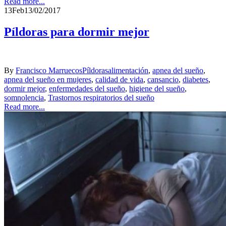
Read more...
13
Feb
13/02/2017
Píldoras para dormir mejor
By
Francisco Marruecos
Píldoras
alimentación
,
apnea del sueño
,
apnea del sueño en mujeres
,
calidad de vida
,
cansancio
,
diabetes
,
dormir mejor
,
enfermedades del sueño
,
higiene del sueño
,
somnolencia
,
Trastornos respiratorios del sueño
Read more...