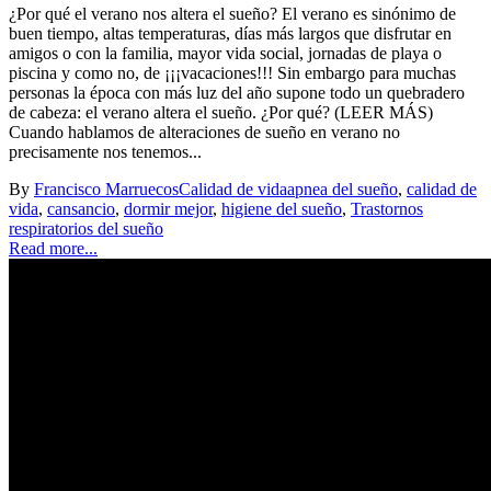
¿Por qué el verano nos altera el sueño? El verano es sinónimo de
buen tiempo, altas temperaturas, días más largos que disfrutar en
amigos o con la familia, mayor vida social, jornadas de playa o
piscina y como no, de ¡¡¡vacaciones!!! Sin embargo para muchas
personas la época con más luz del año supone todo un quebradero
de cabeza: el verano altera el sueño. ¿Por qué? (LEER MÁS)
Cuando hablamos de alteraciones de sueño en verano no
precisamente nos tenemos...
By
Francisco Marruecos
Calidad de vida
apnea del sueño
,
calidad de
vida
,
cansancio
,
dormir mejor
,
higiene del sueño
,
Trastornos
respiratorios del sueño
Read more...