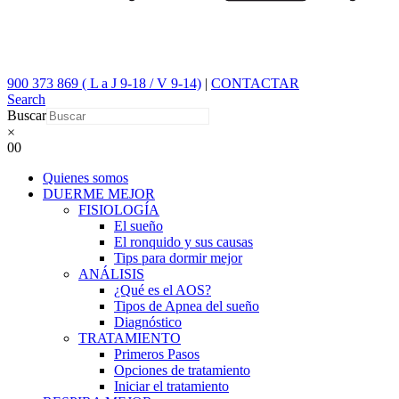
900 373 869 ( L a J 9-18 / V 9-14)
|
CONTACTAR
Search
Buscar
×
0
0
Quienes somos
DUERME MEJOR
FISIOLOGÍA
El sueño
El ronquido y sus causas
Tips para dormir mejor
ANÁLISIS
¿Qué es el AOS?
Tipos de Apnea del sueño
Diagnóstico
TRATAMIENTO
Primeros Pasos
Opciones de tratamiento
Iniciar el tratamiento