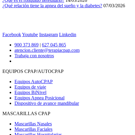
¿Qué es el ronquido hereditario?
14/03/2026
¿Qué relación tiene la apnea del sueño y la diabetes?
07/03/2026
Facebook
Youtube
Instagram
Linkedin
900 373 869
|
627 045 865
atencion.cliente@terapiacpap.com
Trabaja con nosotros
EQUIPOS CPAP/AUTOCPAP
Equipos AutoCPAP
Equipos de viaje
Equipos BiNivel
Equipos Apnea Posicional
Dispositivo de avance mandibular
MASCARILLAS CPAP
Mascarillas Nasales
Mascarillas Faciales
Mascarillas Hospitalarias