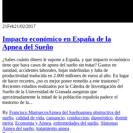
21
Feb
21/02/2017
Impacto económico en España de la
Apnea del Sueño
¿Sabes cuánto dinero le supone a España, y que impacto económico
tiene que haya casos de apnea del sueño sin tratar? Gastos en
sanidad, accidentes laborales, bajas indefinidas y falta de
productividad traducida en 2.800 millones de euros al año. En lugar
de hacer recortes, ¿no es mejor poner remedio a este trastorno?
Recientes estudios realizados por la Cátedra de Investigación del
Sueño de la Universidad de Granada aseguran que
aproximadamente la mitad de la población española padece el
trastorno de la...
By
Francisco Marruecos
Apnea del Sueño
apnea obstructiva del
sueño
,
calidad de vida
,
cansancio
,
conduccion
,
diagnóstico
,
dormir
mejor
,
Economia y Apnea
,
enfermedades del sueño
,
Síntomas
Apnea del sueño
,
tratamiento apnea