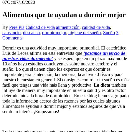
07
Oct
07/10/2020
Alimentos que te ayudan a dormir mejor
By
Pere Pla
Calidad de vida
alimentación
,
calidad de vida
,
cansancio
,
descanso
,
dormir mejor
,
higiene del sueño
,
Sueño
3
Comments
Dormir es una actividad muy importante, primordial. El catedrático
Luis de Lecea afirma en esta entrevista que
‘pasamos un tercio de
nuestras vidas durmiendo’
y se espera que en un plazo máximo de
10 años haya estudios concluyentes sobre nuestro cerebro y el
sueño. Lo que sí tienen claro los expertos es que dormir es
importante para la atención, la memoria, la actividad física y para
nuestro bienestar, en general. Si consigues controlar tu sueño es más
fácil que tengas una vida más llena y productiva.
La dieta
también
influye de manera muy importante en nuestra salud y es otro factor
determinante a la hora de dormir bien. En este blog hemos agrupado
toda la información acerca de las razones por las cuales algunos
alimentos te ayudan a dormir mejor y estamos seguros de que va a
ser de tu interés. ¡Empezamos!
Todo el mundo es consciente, en mayor o menor medida, de que