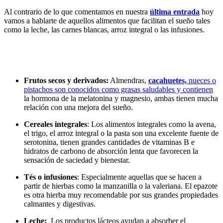
Al contrario de lo que comentamos en nuestra
última entrada
hoy
vamos a hablarte de aquellos alimentos que facilitan el sueño tales
como la leche, las carnes blancas, arroz integral o las infusiones.
Frutos secos y derivados:
Almendras,
cacahuetes,
nueces o
pistachos son conocidos como grasas saludables y contienen
la hormona de la melatonina y magnesio, ambas tienen mucha
relación con una mejora del sueño.
Cereales integrales
:
Los alimentos integrales como la avena,
el trigo, el arroz integral o la pasta son una excelente fuente de
serotonina, tienen grandes cantidades de vitaminas B e
hidratos de carbono de absorción lenta que favorecen la
sensación de saciedad y bienestar.
Tés o infusiones
:
Especialmente aquellas que se hacen a
partir de hierbas como la manzanilla o la valeriana. El epazote
es otra hierba muy recomendable por sus grandes propiedades
calmantes y digestivas.
Leche:
Los productos lácteos ayudan a absorber el