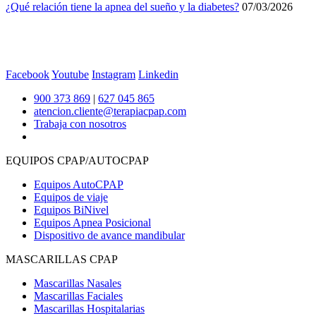
¿Qué relación tiene la apnea del sueño y la diabetes?
07/03/2026
Facebook
Youtube
Instagram
Linkedin
900 373 869
|
627 045 865
atencion.cliente@terapiacpap.com
Trabaja con nosotros
EQUIPOS CPAP/AUTOCPAP
Equipos AutoCPAP
Equipos de viaje
Equipos BiNivel
Equipos Apnea Posicional
Dispositivo de avance mandibular
MASCARILLAS CPAP
Mascarillas Nasales
Mascarillas Faciales
Mascarillas Hospitalarias