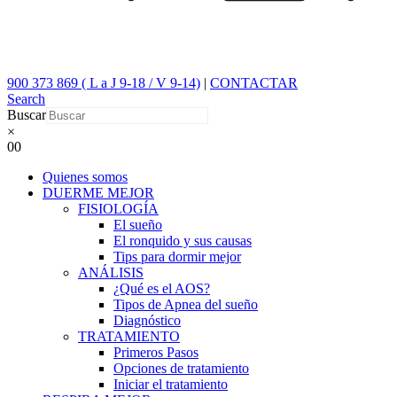
900 373 869 ( L a J 9-18 / V 9-14)
|
CONTACTAR
Search
Buscar
×
0
0
Quienes somos
DUERME MEJOR
FISIOLOGÍA
El sueño
El ronquido y sus causas
Tips para dormir mejor
ANÁLISIS
¿Qué es el AOS?
Tipos de Apnea del sueño
Diagnóstico
TRATAMIENTO
Primeros Pasos
Opciones de tratamiento
Iniciar el tratamiento