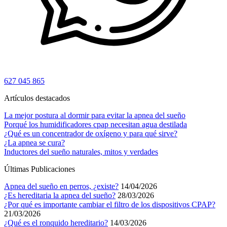
627 045 865
Artículos destacados
La mejor postura al dormir para evitar la apnea del sueño
Porqué los humidificadores cpap necesitan agua destilada
¿Qué es un concentrador de oxígeno y para qué sirve?
¿La apnea se cura?
Inductores del sueño naturales, mitos y verdades
Últimas Publicaciones
Apnea del sueño en perros, ¿existe?
14/04/2026
¿Es hereditaria la apnea del sueño?
28/03/2026
¿Por qué es importante cambiar el filtro de los dispositivos CPAP?
21/03/2026
¿Qué es el ronquido hereditario?
14/03/2026